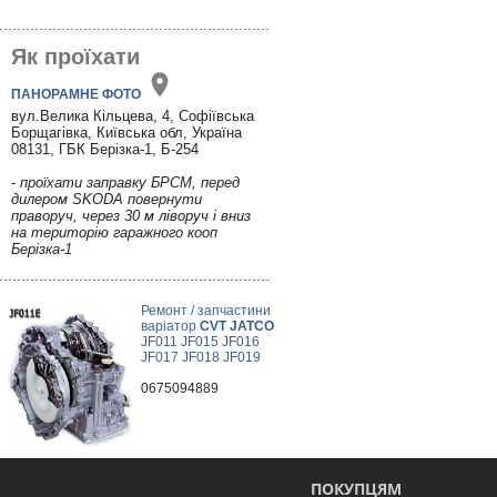
Як проїхати
ПАНОРАМНЕ ФОТО
вул.Велика Кільцева, 4, Софіївська
Борщагівка, Київська обл, Україна
08131, ГБК Берізка-1, Б-254
- проїхати заправку БРСМ, перед
дилером SKODA повернути
праворуч, через 30 м ліворуч і вниз
на територію гаражного кооп
Берізка-1
Ремонт / запчастини
варіатор
CVT JATCO
JF011 JF015 JF016
JF017 JF018 JF019
0675094889
ПОКУПЦЯМ