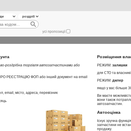
усі пропозиції
аунта
Розміщення вла
ово-роздрібна торгівля автозапчастинами або
РЕЖИМ:
залишки
для СТО та власникі
ПРО РЕЄСТРАЦІЮ ФОП або інший документ на email
РЕЖИМ:
дилер
якщо у вас більше 3
л, email, місто, адреса, перевізник
Ви маєте можливість
вони також потрапля
сяць
автозапчастин.
Автооцінка
Існує зручна функ
запчастини не вста
продажу.