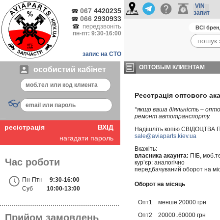
VIN
067
4420235
☎
запит
066
2930933
☎
передзвоніть
☎
пн-пт: 9:30-16:00
запис на СТО
ОПТОВЫМ КЛИЕНТАМ
особистий кабінет
Реєстрація оптового ак
👓
*якщо ваша діяльність – опт
ремонт автотранспорту.
реєістрація
ВХІД
Надішліть копію СВІДОЦТВА 
sale@aviaparts.kiev.ua
нагадати пароль
Вкажіть:
власника акаунта:
ПІБ, моб.те
Час роботи
кур’єр: аналогічно
передбачуваний оборот на мі
Пн-Птн
9:30-16:00
Оборот на місяць
Суб
10:00-13:00
Опт1
менше 20000 грн
Опт2
20000..60000 грн
Прийом замовлень