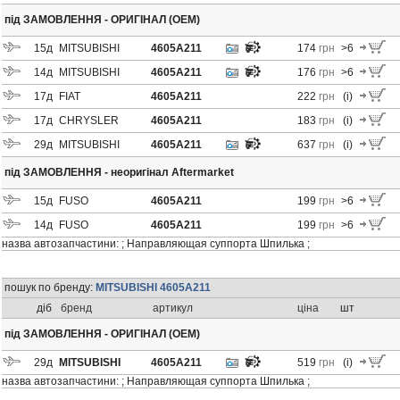
під ЗАМОВЛЕННЯ - ОРИГІНАЛ (OEM)
15
д
MITSUBISHI
4605A211
174
грн
>6
14
д
MITSUBISHI
4605A211
176
грн
>6
17
д
FIAT
4605A211
222
грн
(i)
17
д
CHRYSLER
4605A211
183
грн
(i)
29
д
MITSUBISHI
4605A211
637
грн
(i)
під ЗАМОВЛЕННЯ - неоригінал Aftermarket
15
д
FUSO
4605A211
199
грн
>6
14
д
FUSO
4605A211
199
грн
>6
назва автозапчастини: ; Направляющая суппорта Шпилька ;
пошук по бренду:
MITSUBISHI 4605A211
діб
бренд
артикул
ціна
шт
під ЗАМОВЛЕННЯ - ОРИГІНАЛ (OEM)
29
д
MITSUBISHI
4605A211
519
грн
(i)
назва автозапчастини: ; Направляющая суппорта Шпилька ;