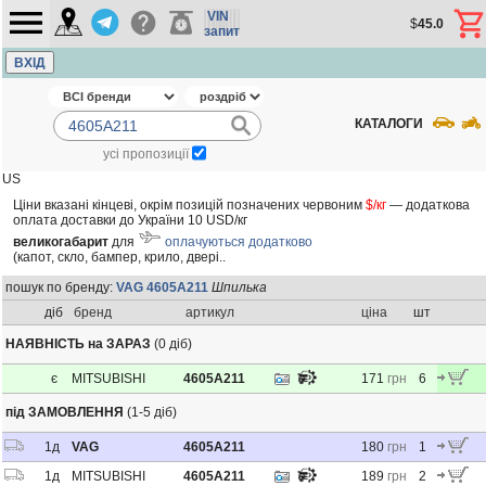
VIN
$
45.0
запит
ВХІД
КАТАЛОГИ
усі пропозиції
US
Ціни вказані кінцеві, окрім позицій позначених червоним
$/кг
— додаткова
оплата доставки до України 10 USD/кг
великогабарит
для
оплачуються додатково
(капот, скло, бампер, крило, двері..
пошук по бренду:
VAG 4605A211
Шпилька
діб
бренд
артикул
ціна
шт
НАЯВНІСТЬ на ЗАРАЗ
(0 діб)
є
MITSUBISHI
4605A211
171
грн
6
під ЗАМОВЛЕННЯ
(1-5 діб)
1
д
VAG
4605A211
180
грн
1
1
д
MITSUBISHI
4605A211
189
грн
2