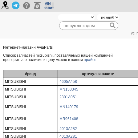
VIN
запит
усі
Интернет-магазин AviaParts
Cписок запчастей mitsubishi, поставляемых нашей компанией
проверить ее наличие и цену можно в нашем
прайсе
бренд
артикул запчасти
MITSUBISHI
4605A458
MITSUBISHI
MN158345
MITSUBISHI
2301A051
MITSUBISHI
MN149179
MITSUBISHI
MR961408
MITSUBISHI
4013A282
MITSUBISHI
4013A281