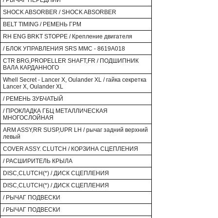
/ РЫЧАГ ПЕРЕДНИЙ
SHOCK ABSORBER / SHOCK ABSORBER
BELT TIMING / РЕМЕНЬ ГРМ
RH ENG BRKT STOPPE / Крепление двигателя
/ БЛОК УПРАВЛЕНИЯ SRS MMC - 8619A018
CTR BRG,PROPELLER SHAFT,FR / ПОДШИПНИК
ВАЛА КАРДАННОГО
Whell Secret - Lancer X, Oulander XL / гайка секретка
Lancer X, Oulander XL
/ РЕМЕНЬ ЗУБЧАТЫЙ
/ ПРОКЛАДКА ГБЦ МЕТАЛЛИЧЕСКАЯ
МНОГОСЛОЙНАЯ
ARM ASSY,RR SUSP,UPR LH / рычаг задний верхний
левый
COVER ASSY. CLUTCH / КОРЗИНА СЦЕПЛЕНИЯ
/ РАСШИРИТЕЛЬ КРЫЛА
DISC,CLUTCH(*) / ДИСК СЦЕПЛЕНИЯ
DISC,CLUTCH(*) / ДИСК СЦЕПЛЕНИЯ
/ РЫЧАГ ПОДВЕСКИ
/ РЫЧАГ ПОДВЕСКИ