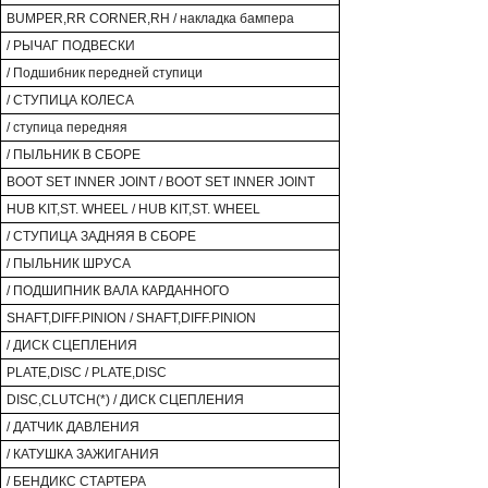
BUMPER,RR CORNER,RH / накладка бампера
/ РЫЧАГ ПОДВЕСКИ
/ Подшибник передней ступици
/ СТУПИЦА КОЛЕСА
/ ступица передняя
/ ПЫЛЬНИК В СБОРЕ
BOOT SET INNER JOINT / BOOT SET INNER JOINT
HUB KIT,ST. WHEEL / HUB KIT,ST. WHEEL
/ СТУПИЦА ЗАДНЯЯ В СБОРЕ
/ ПЫЛЬНИК ШРУСА
/ ПОДШИПНИК ВАЛА КАРДАННОГО
SHAFT,DIFF.PINION / SHAFT,DIFF.PINION
/ ДИСК СЦЕПЛЕНИЯ
PLATE,DISC / PLATE,DISC
DISC,CLUTCH(*) / ДИСК СЦЕПЛЕНИЯ
/ ДАТЧИК ДАВЛЕНИЯ
/ КАТУШКА ЗАЖИГАНИЯ
/ БЕНДИКС СТАРТЕРА