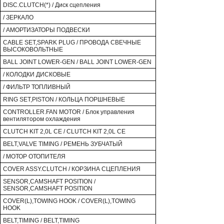
DISC.CLUTCH(*) / Диск сцепления
/ ЗЕРКАЛО
/ АМОРТИЗАТОРЫ ПОДВЕСКИ
CABLE SET,SPARK PLUG / ПРОВОДА СВЕЧНЫЕ
ВЫСОКОВОЛЬТНЫЕ
BALL JOINT LOWER-GEN / BALL JOINT LOWER-GEN
/ КОЛОДКИ ДИСКОВЫЕ
/ ФИЛЬТР ТОПЛИВНЫЙ
RING SET,PISTON / КОЛЬЦА ПОРШНЕВЫЕ
CONTROLLER.FAN MOTOR / Блок управления
вентилятором охлаждения
CLUTCH KIT 2,0L CE / CLUTCH KIT 2,0L CE
BELT,VALVE TIMING / РЕМЕНЬ ЗУБЧАТЫЙ
/ МОТОР ОТОПИТЕЛЯ
COVER ASSY.CLUTCH / КОРЗИНА СЦЕПЛЕНИЯ
SENSOR,CAMSHAFT POSITION /
SENSOR,CAMSHAFT POSITION
COVER(L),TOWING HOOK / COVER(L),TOWING
HOOK
BELT,TIMING / BELT,TIMING