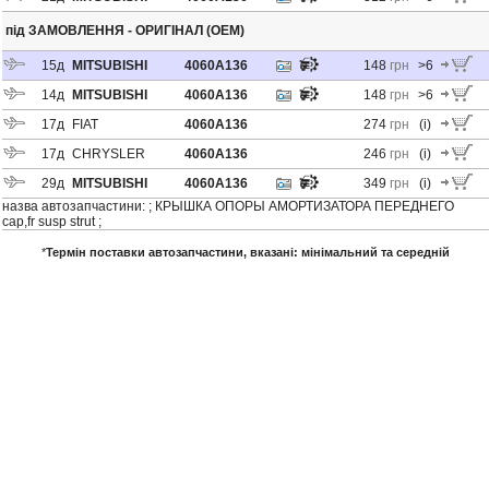
під ЗАМОВЛЕННЯ - ОРИГІНАЛ (OEM)
15
д
MITSUBISHI
4060A136
148
грн
>6
14
д
MITSUBISHI
4060A136
148
грн
>6
17
д
FIAT
4060A136
274
грн
(i)
17
д
CHRYSLER
4060A136
246
грн
(i)
29
д
MITSUBISHI
4060A136
349
грн
(i)
назва автозапчастини: ; КРЫШКА ОПОРЫ АМОРТИЗАТОРА ПЕРЕДНЕГО
cap,fr susp strut ;
*
Термін поставки автозапчастини, вказані
: мінімальний та середній