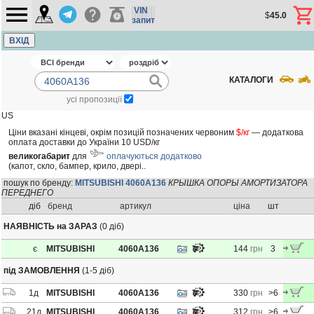
VIN
$
45.0
запит
ВХІД
КАТАЛОГИ
усі пропозиції
US
Ціни вказані кінцеві, окрім позицій позначених червоним
$/кг
— додаткова
оплата доставки до України 10 USD/кг
великогабарит
для
оплачуються додатково
(капот, скло, бампер, крило, двері..
пошук по бренду:
MITSUBISHI 4060A136
КРЫШКА ОПОРЫ АМОРТИЗАТОРА
ПЕРЕДНЕГО
діб
бренд
артикул
ціна
шт
НАЯВНІСТЬ на ЗАРАЗ
(0 діб)
є
MITSUBISHI
4060A136
144
грн
3
під ЗАМОВЛЕННЯ
(1-5 діб)
1
д
MITSUBISHI
4060A136
330
грн
>6
21
д
MITSUBISHI
4060A136
312
грн
>6