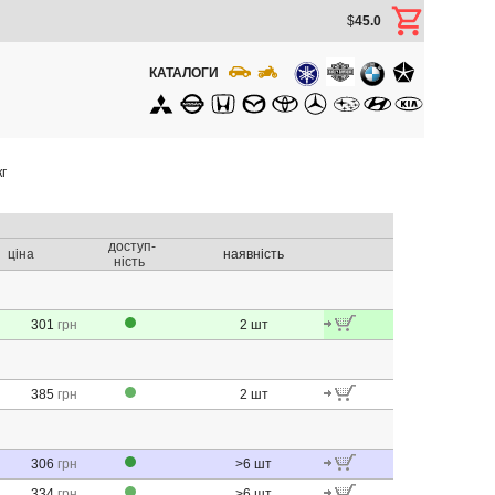
$
45.0
КАТАЛОГИ
г
доступ-
ціна
наявність
ність
301
грн
2
шт
385
грн
2
шт
306
грн
>6
шт
334
грн
>6
шт