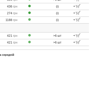
436
грн
(i)
274
грн
(i)
1188
грн
(i)
421
грн
>6
шт
421
грн
>6
шт
а середній