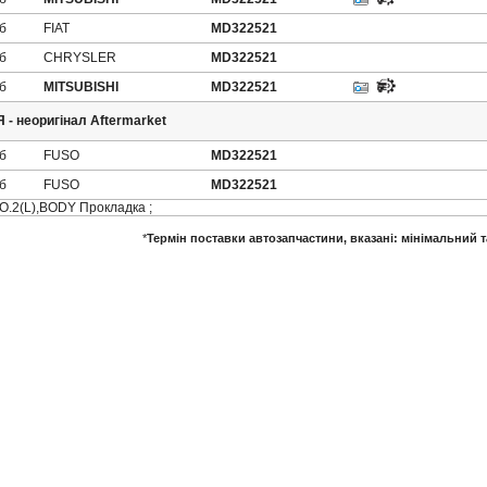
іб
FIAT
MD322521
іб
CHRYSLER
MD322521
іб
MITSUBISHI
MD322521
- неоригінал Aftermarket
іб
FUSO
MD322521
іб
FUSO
MD322521
O.2(L),BODY Прокладка ;
*
Термін поставки автозапчастини, вказані
: мінімальний т