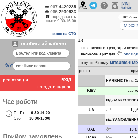
VIN
067
4420235
☎
запит
066
2930933
☎
передзвоніть
☎
пн-пт: 9:30-16:00
запис на СТО
US
особистий кабінет
Ціни вказані кінцеві, окрім поз
великогабарит
для
оплачую
пошук по бренду:
MITSUBISHI MD
👓
регіон
терм
реєістрація
ВХІД
НАЯВНІСТЬ на 
нагадати пароль
KIEV
сього
під ЗАМОВЛЕНН
Час роботи
UA
1
д
і
Пн-Птн
9:30-16:00
Суб
10:00-13:00
під ЗАМОВЛЕННЯ
UAE
15
д
Прийом замовлень
UAEF
14
д