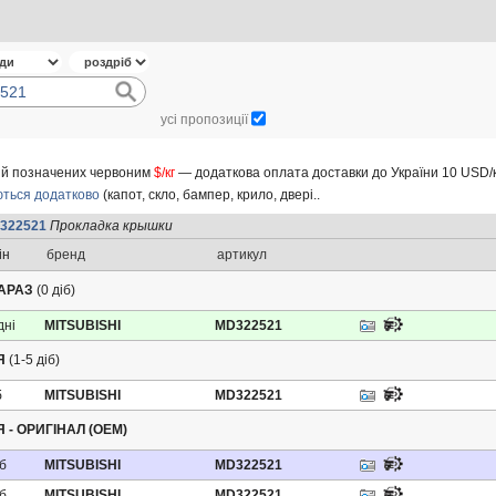
усі пропозиції
ицій позначених червоним
$/кг
— додаткова оплата доставки до України 10 USD/к
ться додатково
(капот, скло, бампер, крило, двері..
322521
Прокладка крышки
ін
бренд
артикул
ЗАРАЗ
(0 діб)
дні
MITSUBISHI
MD322521
Я
(1-5 діб)
б
MITSUBISHI
MD322521
 - ОРИГІНАЛ (OEM)
іб
MITSUBISHI
MD322521
іб
MITSUBISHI
MD322521