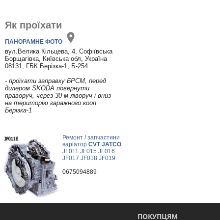
Як проїхати
ПАНОРАМНЕ ФОТО
вул.Велика Кільцева, 4, Софіївська
Борщагівка, Київська обл, Україна
08131, ГБК Берізка-1, Б-254
- проїхати заправку БРСМ, перед
дилером SKODA повернути
праворуч, через 30 м ліворуч і вниз
на територію гаражного кооп
Берізка-1
Ремонт / запчастини
варіатор
CVT JATCO
JF011 JF015 JF016
JF017 JF018 JF019
0675094889
ПОКУПЦЯМ