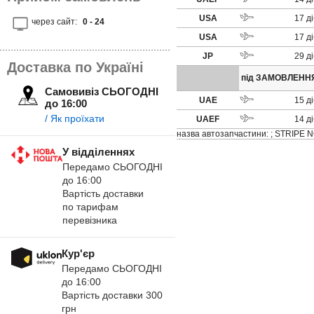
USA
17
д
через сайт:
0 - 24
USA
17
д
JP
29
д
Доставка по Україні
під ЗАМОВЛЕННЯ 
Самовивіз СЬОГОДНІ
UAE
15
д
до 16:00
/ Як проїхати
UAEF
14
д
назва автозапчастини: ; STRIPE N
У відділеннях
Передамо СЬОГОДНІ
до 16:00
Вартість доставки
по тарифам
перевізника
Кур'єр
Передамо СЬОГОДНІ
до 16:00
Вартість доставки 300
грн