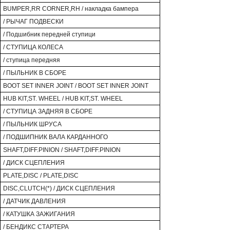
BUMPER,RR CORNER,RH / накладка бампера
/ РЫЧАГ ПОДВЕСКИ
/ Подшибник передней ступици
/ СТУПИЦА КОЛЕСА
/ ступица передняя
/ ПЫЛЬНИК В СБОРЕ
BOOT SET INNER JOINT / BOOT SET INNER JOINT
HUB KIT,ST. WHEEL / HUB KIT,ST. WHEEL
/ СТУПИЦА ЗАДНЯЯ В СБОРЕ
/ ПЫЛЬНИК ШРУСА
/ ПОДШИПНИК ВАЛА КАРДАННОГО
SHAFT,DIFF.PINION / SHAFT,DIFF.PINION
/ ДИСК СЦЕПЛЕНИЯ
PLATE,DISC / PLATE,DISC
DISC,CLUTCH(*) / ДИСК СЦЕПЛЕНИЯ
/ ДАТЧИК ДАВЛЕНИЯ
/ КАТУШКА ЗАЖИГАНИЯ
/ БЕНДИКС СТАРТЕРА