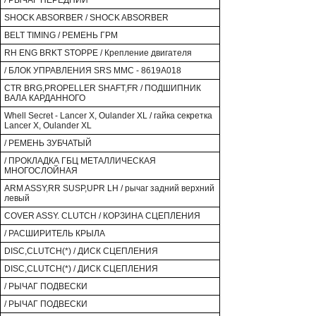
/ РЫЧАГ ПЕРЕДНИЙ
SHOCK ABSORBER / SHOCK ABSORBER
BELT TIMING / РЕМЕНЬ ГРМ
RH ENG BRKT STOPPE / Крепление двигателя
/ БЛОК УПРАВЛЕНИЯ SRS MMC - 8619A018
CTR BRG,PROPELLER SHAFT,FR / ПОДШИПНИК
ВАЛА КАРДАННОГО
Whell Secret - Lancer X, Oulander XL / гайка секретка
Lancer X, Oulander XL
/ РЕМЕНЬ ЗУБЧАТЫЙ
/ ПРОКЛАДКА ГБЦ МЕТАЛЛИЧЕСКАЯ
МНОГОСЛОЙНАЯ
ARM ASSY,RR SUSP,UPR LH / рычаг задний верхний
левый
COVER ASSY. CLUTCH / КОРЗИНА СЦЕПЛЕНИЯ
/ РАСШИРИТЕЛЬ КРЫЛА
DISC,CLUTCH(*) / ДИСК СЦЕПЛЕНИЯ
DISC,CLUTCH(*) / ДИСК СЦЕПЛЕНИЯ
/ РЫЧАГ ПОДВЕСКИ
/ РЫЧАГ ПОДВЕСКИ