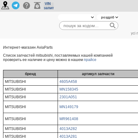
VIN
запит
усі
Интернет-магазин AviaParts
Cписок запчастей mitsubishi, поставляемых нашей компанией
проверить ее наличие и цену можно в нашем
прайсе
бренд
артикул запчасти
MITSUBISHI
4605A458
MITSUBISHI
MN158345
MITSUBISHI
2301A051
MITSUBISHI
MN149179
MITSUBISHI
MR961408
MITSUBISHI
4013A282
MITSUBISHI
4013A281