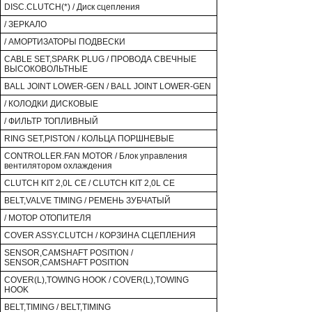
DISC.CLUTCH(*) / Диск сцепления
/ ЗЕРКАЛО
/ АМОРТИЗАТОРЫ ПОДВЕСКИ
CABLE SET,SPARK PLUG / ПРОВОДА СВЕЧНЫЕ
ВЫСОКОВОЛЬТНЫЕ
BALL JOINT LOWER-GEN / BALL JOINT LOWER-GEN
/ КОЛОДКИ ДИСКОВЫЕ
/ ФИЛЬТР ТОПЛИВНЫЙ
RING SET,PISTON / КОЛЬЦА ПОРШНЕВЫЕ
CONTROLLER.FAN MOTOR / Блок управления
вентилятором охлаждения
CLUTCH KIT 2,0L CE / CLUTCH KIT 2,0L CE
BELT,VALVE TIMING / РЕМЕНЬ ЗУБЧАТЫЙ
/ МОТОР ОТОПИТЕЛЯ
COVER ASSY.CLUTCH / КОРЗИНА СЦЕПЛЕНИЯ
SENSOR,CAMSHAFT POSITION /
SENSOR,CAMSHAFT POSITION
COVER(L),TOWING HOOK / COVER(L),TOWING
HOOK
BELT,TIMING / BELT,TIMING