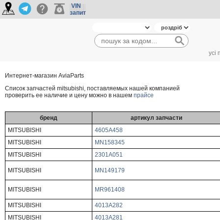
VIN
запит
усі
Интернет-магазин AviaParts
Cписок запчастей mitsubishi, поставляемых нашей компанией
проверить ее наличие и цену можно в нашем
прайсе
бренд
артикул запчасти
MITSUBISHI
4605A458
MITSUBISHI
MN158345
MITSUBISHI
2301A051
MITSUBISHI
MN149179
MITSUBISHI
MR961408
MITSUBISHI
4013A282
MITSUBISHI
4013A281