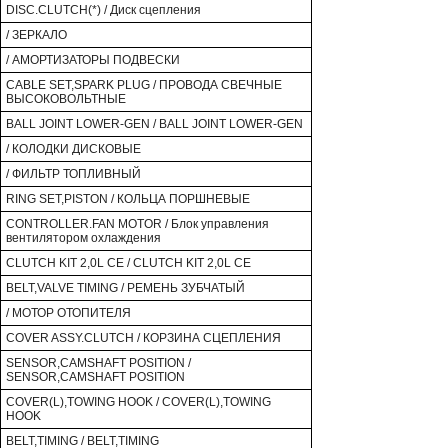
DISC.CLUTCH(*) / Диск сцепления
/ ЗЕРКАЛО
/ АМОРТИЗАТОРЫ ПОДВЕСКИ
CABLE SET,SPARK PLUG / ПРОВОДА СВЕЧНЫЕ
ВЫСОКОВОЛЬТНЫЕ
BALL JOINT LOWER-GEN / BALL JOINT LOWER-GEN
/ КОЛОДКИ ДИСКОВЫЕ
/ ФИЛЬТР ТОПЛИВНЫЙ
RING SET,PISTON / КОЛЬЦА ПОРШНЕВЫЕ
CONTROLLER.FAN MOTOR / Блок управления
вентилятором охлаждения
CLUTCH KIT 2,0L CE / CLUTCH KIT 2,0L CE
BELT,VALVE TIMING / РЕМЕНЬ ЗУБЧАТЫЙ
/ МОТОР ОТОПИТЕЛЯ
COVER ASSY.CLUTCH / КОРЗИНА СЦЕПЛЕНИЯ
SENSOR,CAMSHAFT POSITION /
SENSOR,CAMSHAFT POSITION
COVER(L),TOWING HOOK / COVER(L),TOWING
HOOK
BELT,TIMING / BELT,TIMING