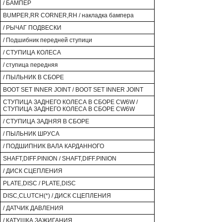
/ БАМПЕР
BUMPER,RR CORNER,RH / накладка бампера
/ РЫЧАГ ПОДВЕСКИ
/ Подшибник передней ступици
/ СТУПИЦА КОЛЕСА
/ ступица передняя
/ ПЫЛЬНИК В СБОРЕ
BOOT SET INNER JOINT / BOOT SET INNER JOINT
СТУПИЦА ЗАДНЕГО КОЛЕСА В СБОРЕ CW6W /
СТУПИЦА ЗАДНЕГО КОЛЕСА В СБОРЕ CW6W
/ СТУПИЦА ЗАДНЯЯ В СБОРЕ
/ ПЫЛЬНИК ШРУСА
/ ПОДШИПНИК ВАЛА КАРДАННОГО
SHAFT,DIFF.PINION / SHAFT,DIFF.PINION
/ ДИСК СЦЕПЛЕНИЯ
PLATE,DISC / PLATE,DISC
DISC,CLUTCH(*) / ДИСК СЦЕПЛЕНИЯ
/ ДАТЧИК ДАВЛЕНИЯ
/ КАТУШКА ЗАЖИГАНИЯ