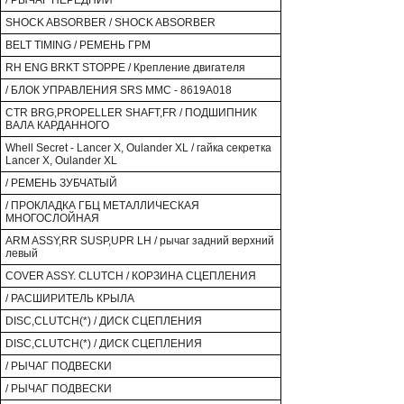
/ РЫЧАГ ПЕРЕДНИЙ
SHOCK ABSORBER / SHOCK ABSORBER
BELT TIMING / РЕМЕНЬ ГРМ
RH ENG BRKT STOPPE / Крепление двигателя
/ БЛОК УПРАВЛЕНИЯ SRS MMC - 8619A018
CTR BRG,PROPELLER SHAFT,FR / ПОДШИПНИК
ВАЛА КАРДАННОГО
Whell Secret - Lancer X, Oulander XL / гайка секретка
Lancer X, Oulander XL
/ РЕМЕНЬ ЗУБЧАТЫЙ
/ ПРОКЛАДКА ГБЦ МЕТАЛЛИЧЕСКАЯ
МНОГОСЛОЙНАЯ
ARM ASSY,RR SUSP,UPR LH / рычаг задний верхний
левый
COVER ASSY. CLUTCH / КОРЗИНА СЦЕПЛЕНИЯ
/ РАСШИРИТЕЛЬ КРЫЛА
DISC,CLUTCH(*) / ДИСК СЦЕПЛЕНИЯ
DISC,CLUTCH(*) / ДИСК СЦЕПЛЕНИЯ
/ РЫЧАГ ПОДВЕСКИ
/ РЫЧАГ ПОДВЕСКИ