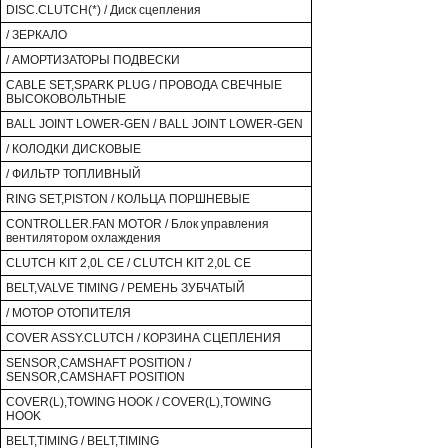
DISC.CLUTCH(*) / Диск сцепления
/ ЗЕРКАЛО
/ АМОРТИЗАТОРЫ ПОДВЕСКИ
CABLE SET,SPARK PLUG / ПРОВОДА СВЕЧНЫЕ
ВЫСОКОВОЛЬТНЫЕ
BALL JOINT LOWER-GEN / BALL JOINT LOWER-GEN
/ КОЛОДКИ ДИСКОВЫЕ
/ ФИЛЬТР ТОПЛИВНЫЙ
RING SET,PISTON / КОЛЬЦА ПОРШНЕВЫЕ
CONTROLLER.FAN MOTOR / Блок управления
вентилятором охлаждения
CLUTCH KIT 2,0L CE / CLUTCH KIT 2,0L CE
BELT,VALVE TIMING / РЕМЕНЬ ЗУБЧАТЫЙ
/ МОТОР ОТОПИТЕЛЯ
COVER ASSY.CLUTCH / КОРЗИНА СЦЕПЛЕНИЯ
SENSOR,CAMSHAFT POSITION /
SENSOR,CAMSHAFT POSITION
COVER(L),TOWING HOOK / COVER(L),TOWING
HOOK
BELT,TIMING / BELT,TIMING