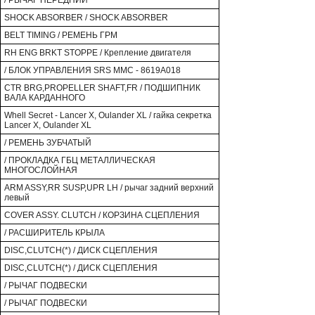
/ РЫЧАГ ПЕРЕДНИЙ
SHOCK ABSORBER / SHOCK ABSORBER
BELT TIMING / РЕМЕНЬ ГРМ
RH ENG BRKT STOPPE / Крепление двигателя
/ БЛОК УПРАВЛЕНИЯ SRS MMC - 8619A018
CTR BRG,PROPELLER SHAFT,FR / ПОДШИПНИК
ВАЛА КАРДАННОГО
Whell Secret - Lancer X, Oulander XL / гайка секретка
Lancer X, Oulander XL
/ РЕМЕНЬ ЗУБЧАТЫЙ
/ ПРОКЛАДКА ГБЦ МЕТАЛЛИЧЕСКАЯ
МНОГОСЛОЙНАЯ
ARM ASSY,RR SUSP,UPR LH / рычаг задний верхний
левый
COVER ASSY. CLUTCH / КОРЗИНА СЦЕПЛЕНИЯ
/ РАСШИРИТЕЛЬ КРЫЛА
DISC,CLUTCH(*) / ДИСК СЦЕПЛЕНИЯ
DISC,CLUTCH(*) / ДИСК СЦЕПЛЕНИЯ
/ РЫЧАГ ПОДВЕСКИ
/ РЫЧАГ ПОДВЕСКИ