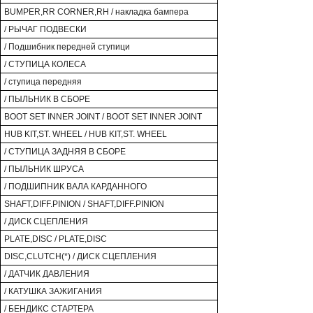
BUMPER,RR CORNER,RH / накладка бампера
/ РЫЧАГ ПОДВЕСКИ
/ Подшибник передней ступици
/ СТУПИЦА КОЛЕСА
/ ступица передняя
/ ПЫЛЬНИК В СБОРЕ
BOOT SET INNER JOINT / BOOT SET INNER JOINT
HUB KIT,ST. WHEEL / HUB KIT,ST. WHEEL
/ СТУПИЦА ЗАДНЯЯ В СБОРЕ
/ ПЫЛЬНИК ШРУСА
/ ПОДШИПНИК ВАЛА КАРДАННОГО
SHAFT,DIFF.PINION / SHAFT,DIFF.PINION
/ ДИСК СЦЕПЛЕНИЯ
PLATE,DISC / PLATE,DISC
DISC,CLUTCH(*) / ДИСК СЦЕПЛЕНИЯ
/ ДАТЧИК ДАВЛЕНИЯ
/ КАТУШКА ЗАЖИГАНИЯ
/ БЕНДИКС СТАРТЕРА