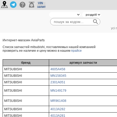
VIN
запит
усі
Интернет-магазин AviaParts
Cписок запчастей mitsubishi, поставляемых нашей компанией
проверить ее наличие и цену можно в нашем
прайсе
бренд
артикул запчасти
MITSUBISHI
4605A458
MITSUBISHI
MN158345
MITSUBISHI
2301A051
MITSUBISHI
MN149179
MITSUBISHI
MR961408
MITSUBISHI
4013A282
MITSUBISHI
4013A281