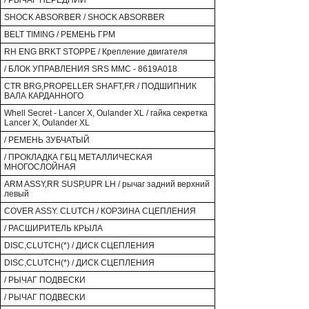
/ РЫЧАГ ПЕРЕДНИЙ
SHOCK ABSORBER / SHOCK ABSORBER
BELT TIMING / РЕМЕНЬ ГРМ
RH ENG BRKT STOPPE / Крепление двигателя
/ БЛОК УПРАВЛЕНИЯ SRS MMC - 8619A018
CTR BRG,PROPELLER SHAFT,FR / ПОДШИПНИК
ВАЛА КАРДАННОГО
Whell Secret - Lancer X, Oulander XL / гайка секретка
Lancer X, Oulander XL
/ РЕМЕНЬ ЗУБЧАТЫЙ
/ ПРОКЛАДКА ГБЦ МЕТАЛЛИЧЕСКАЯ
МНОГОСЛОЙНАЯ
ARM ASSY,RR SUSP,UPR LH / рычаг задний верхний
левый
COVER ASSY. CLUTCH / КОРЗИНА СЦЕПЛЕНИЯ
/ РАСШИРИТЕЛЬ КРЫЛА
DISC,CLUTCH(*) / ДИСК СЦЕПЛЕНИЯ
DISC,CLUTCH(*) / ДИСК СЦЕПЛЕНИЯ
/ РЫЧАГ ПОДВЕСКИ
/ РЫЧАГ ПОДВЕСКИ