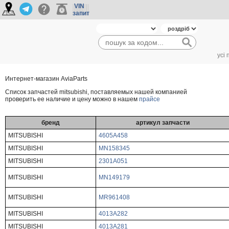
VIN
запит
усі
Интернет-магазин AviaParts
Cписок запчастей mitsubishi, поставляемых нашей компанией
проверить ее наличие и цену можно в нашем
прайсе
бренд
артикул запчасти
MITSUBISHI
4605A458
MITSUBISHI
MN158345
MITSUBISHI
2301A051
MITSUBISHI
MN149179
MITSUBISHI
MR961408
MITSUBISHI
4013A282
MITSUBISHI
4013A281