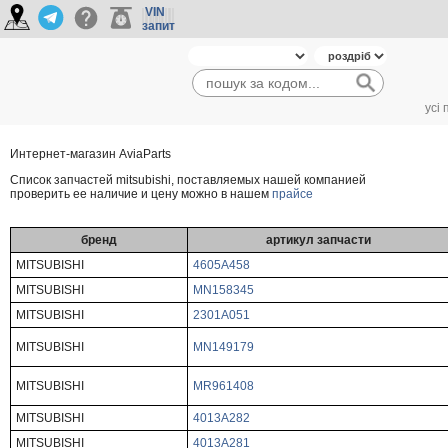
VIN
запит
усі
Интернет-магазин AviaParts
Cписок запчастей mitsubishi, поставляемых нашей компанией
проверить ее наличие и цену можно в нашем
прайсе
бренд
артикул запчасти
MITSUBISHI
4605A458
MITSUBISHI
MN158345
MITSUBISHI
2301A051
MITSUBISHI
MN149179
MITSUBISHI
MR961408
MITSUBISHI
4013A282
MITSUBISHI
4013A281