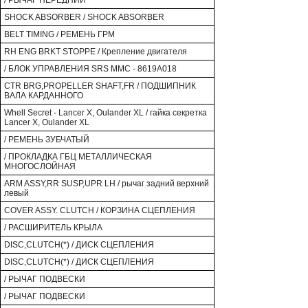
/ РЫЧАГ ПЕРЕДНИЙ
SHOCK ABSORBER / SHOCK ABSORBER
BELT TIMING / РЕМЕНЬ ГРМ
RH ENG BRKT STOPPE / Крепление двигателя
/ БЛОК УПРАВЛЕНИЯ SRS MMC - 8619A018
CTR BRG,PROPELLER SHAFT,FR / ПОДШИПНИК
ВАЛА КАРДАННОГО
Whell Secret - Lancer X, Oulander XL / гайка секретка
Lancer X, Oulander XL
/ РЕМЕНЬ ЗУБЧАТЫЙ
/ ПРОКЛАДКА ГБЦ МЕТАЛЛИЧЕСКАЯ
МНОГОСЛОЙНАЯ
ARM ASSY,RR SUSP,UPR LH / рычаг задний верхний
левый
COVER ASSY. CLUTCH / КОРЗИНА СЦЕПЛЕНИЯ
/ РАСШИРИТЕЛЬ КРЫЛА
DISC,CLUTCH(*) / ДИСК СЦЕПЛЕНИЯ
DISC,CLUTCH(*) / ДИСК СЦЕПЛЕНИЯ
/ РЫЧАГ ПОДВЕСКИ
/ РЫЧАГ ПОДВЕСКИ