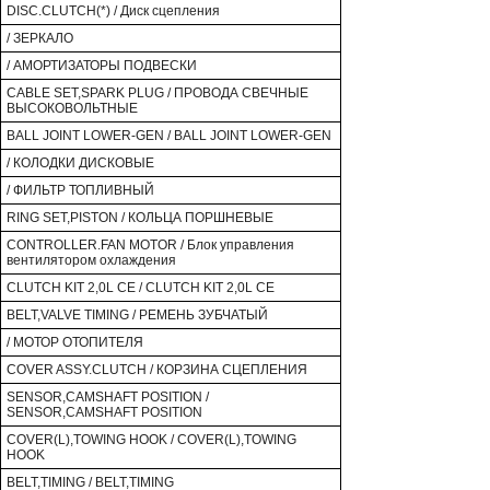
DISC.CLUTCH(*) / Диск сцепления
/ ЗЕРКАЛО
/ АМОРТИЗАТОРЫ ПОДВЕСКИ
CABLE SET,SPARK PLUG / ПРОВОДА СВЕЧНЫЕ
ВЫСОКОВОЛЬТНЫЕ
BALL JOINT LOWER-GEN / BALL JOINT LOWER-GEN
/ КОЛОДКИ ДИСКОВЫЕ
/ ФИЛЬТР ТОПЛИВНЫЙ
RING SET,PISTON / КОЛЬЦА ПОРШНЕВЫЕ
CONTROLLER.FAN MOTOR / Блок управления
вентилятором охлаждения
CLUTCH KIT 2,0L CE / CLUTCH KIT 2,0L CE
BELT,VALVE TIMING / РЕМЕНЬ ЗУБЧАТЫЙ
/ МОТОР ОТОПИТЕЛЯ
COVER ASSY.CLUTCH / КОРЗИНА СЦЕПЛЕНИЯ
SENSOR,CAMSHAFT POSITION /
SENSOR,CAMSHAFT POSITION
COVER(L),TOWING HOOK / COVER(L),TOWING
HOOK
BELT,TIMING / BELT,TIMING