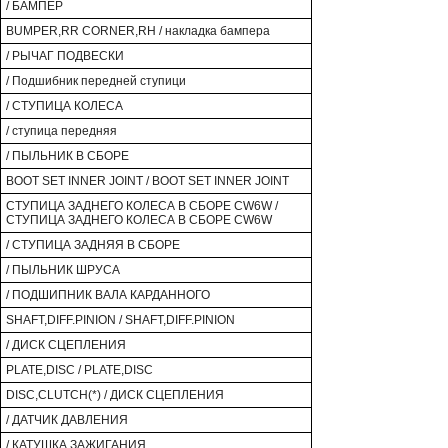
/ БАМПЕР
BUMPER,RR CORNER,RH / накладка бампера
/ РЫЧАГ ПОДВЕСКИ
/ Подшибник передней ступици
/ СТУПИЦА КОЛЕСА
/ ступица передняя
/ ПЫЛЬНИК В СБОРЕ
BOOT SET INNER JOINT / BOOT SET INNER JOINT
СТУПИЦА ЗАДНЕГО КОЛЕСА В СБОРЕ CW6W /
СТУПИЦА ЗАДНЕГО КОЛЕСА В СБОРЕ CW6W
/ СТУПИЦА ЗАДНЯЯ В СБОРЕ
/ ПЫЛЬНИК ШРУСА
/ ПОДШИПНИК ВАЛА КАРДАННОГО
SHAFT,DIFF.PINION / SHAFT,DIFF.PINION
/ ДИСК СЦЕПЛЕНИЯ
PLATE,DISC / PLATE,DISC
DISC,CLUTCH(*) / ДИСК СЦЕПЛЕНИЯ
/ ДАТЧИК ДАВЛЕНИЯ
/ КАТУШКА ЗАЖИГАНИЯ