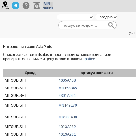
VIN
запит
усі
Интернет-магазин AviaParts
Cписок запчастей mitsubishi, поставляемых нашей компанией
проверить ее наличие и цену можно в нашем
прайсе
бренд
артикул запчасти
MITSUBISHI
4605A458
MITSUBISHI
MN158345
MITSUBISHI
2301A051
MITSUBISHI
MN149179
MITSUBISHI
MR961408
MITSUBISHI
4013A282
MITSUBISHI
4013A281