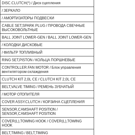
DISC.CLUTCH(*) / Диск сцепления
/ ЗЕРКАЛО
/ АМОРТИЗАТОРЫ ПОДВЕСКИ
CABLE SET,SPARK PLUG / ПРОВОДА СВЕЧНЫЕ
ВЫСОКОВОЛЬТНЫЕ
BALL JOINT LOWER-GEN / BALL JOINT LOWER-GEN
/ КОЛОДКИ ДИСКОВЫЕ
/ ФИЛЬТР ТОПЛИВНЫЙ
RING SET,PISTON / КОЛЬЦА ПОРШНЕВЫЕ
CONTROLLER.FAN MOTOR / Блок управления
вентилятором охлаждения
CLUTCH KIT 2,0L CE / CLUTCH KIT 2,0L CE
BELT,VALVE TIMING / РЕМЕНЬ ЗУБЧАТЫЙ
/ МОТОР ОТОПИТЕЛЯ
COVER ASSY.CLUTCH / КОРЗИНА СЦЕПЛЕНИЯ
SENSOR,CAMSHAFT POSITION /
SENSOR,CAMSHAFT POSITION
COVER(L),TOWING HOOK / COVER(L),TOWING
HOOK
BELT,TIMING / BELT,TIMING