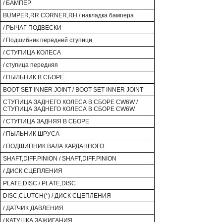
/ БАМПЕР
BUMPER,RR CORNER,RH / накладка бампера
/ РЫЧАГ ПОДВЕСКИ
/ Подшибник передней ступици
/ СТУПИЦА КОЛЕСА
/ ступица передняя
/ ПЫЛЬНИК В СБОРЕ
BOOT SET INNER JOINT / BOOT SET INNER JOINT
СТУПИЦА ЗАДНЕГО КОЛЕСА В СБОРЕ CW6W /
СТУПИЦА ЗАДНЕГО КОЛЕСА В СБОРЕ CW6W
/ СТУПИЦА ЗАДНЯЯ В СБОРЕ
/ ПЫЛЬНИК ШРУСА
/ ПОДШИПНИК ВАЛА КАРДАННОГО
SHAFT,DIFF.PINION / SHAFT,DIFF.PINION
/ ДИСК СЦЕПЛЕНИЯ
PLATE,DISC / PLATE,DISC
DISC,CLUTCH(*) / ДИСК СЦЕПЛЕНИЯ
/ ДАТЧИК ДАВЛЕНИЯ
/ КАТУШКА ЗАЖИГАНИЯ