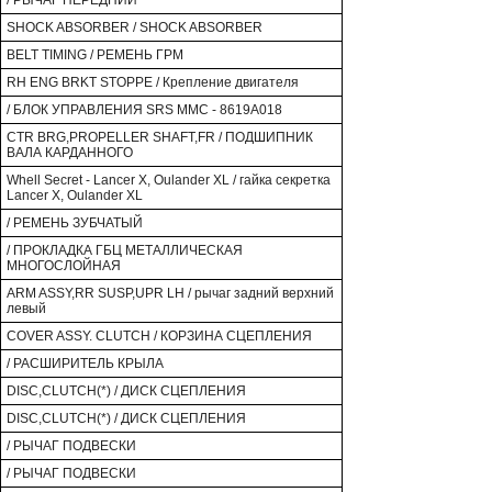
/ РЫЧАГ ПЕРЕДНИЙ
SHOCK ABSORBER / SHOCK ABSORBER
BELT TIMING / РЕМЕНЬ ГРМ
RH ENG BRKT STOPPE / Крепление двигателя
/ БЛОК УПРАВЛЕНИЯ SRS MMC - 8619A018
CTR BRG,PROPELLER SHAFT,FR / ПОДШИПНИК
ВАЛА КАРДАННОГО
Whell Secret - Lancer X, Oulander XL / гайка секретка
Lancer X, Oulander XL
/ РЕМЕНЬ ЗУБЧАТЫЙ
/ ПРОКЛАДКА ГБЦ МЕТАЛЛИЧЕСКАЯ
МНОГОСЛОЙНАЯ
ARM ASSY,RR SUSP,UPR LH / рычаг задний верхний
левый
COVER ASSY. CLUTCH / КОРЗИНА СЦЕПЛЕНИЯ
/ РАСШИРИТЕЛЬ КРЫЛА
DISC,CLUTCH(*) / ДИСК СЦЕПЛЕНИЯ
DISC,CLUTCH(*) / ДИСК СЦЕПЛЕНИЯ
/ РЫЧАГ ПОДВЕСКИ
/ РЫЧАГ ПОДВЕСКИ