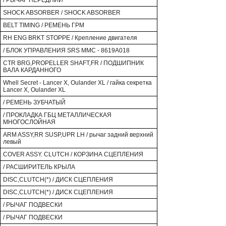
/ РЫЧАГ ПЕРЕДНИЙ
SHOCK ABSORBER / SHOCK ABSORBER
BELT TIMING / РЕМЕНЬ ГРМ
RH ENG BRKT STOPPE / Крепление двигателя
/ БЛОК УПРАВЛЕНИЯ SRS MMC - 8619A018
CTR BRG,PROPELLER SHAFT,FR / ПОДШИПНИК
ВАЛА КАРДАННОГО
Whell Secret - Lancer X, Oulander XL / гайка секретка
Lancer X, Oulander XL
/ РЕМЕНЬ ЗУБЧАТЫЙ
/ ПРОКЛАДКА ГБЦ МЕТАЛЛИЧЕСКАЯ
МНОГОСЛОЙНАЯ
ARM ASSY,RR SUSP,UPR LH / рычаг задний верхний
левый
COVER ASSY. CLUTCH / КОРЗИНА СЦЕПЛЕНИЯ
/ РАСШИРИТЕЛЬ КРЫЛА
DISC,CLUTCH(*) / ДИСК СЦЕПЛЕНИЯ
DISC,CLUTCH(*) / ДИСК СЦЕПЛЕНИЯ
/ РЫЧАГ ПОДВЕСКИ
/ РЫЧАГ ПОДВЕСКИ