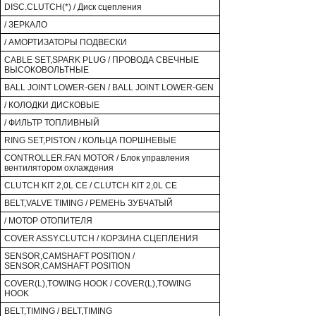
DISC.CLUTCH(*) / Диск сцепления
/ ЗЕРКАЛО
/ АМОРТИЗАТОРЫ ПОДВЕСКИ
CABLE SET,SPARK PLUG / ПРОВОДА СВЕЧНЫЕ
ВЫСОКОВОЛЬТНЫЕ
BALL JOINT LOWER-GEN / BALL JOINT LOWER-GEN
/ КОЛОДКИ ДИСКОВЫЕ
/ ФИЛЬТР ТОПЛИВНЫЙ
RING SET,PISTON / КОЛЬЦА ПОРШНЕВЫЕ
CONTROLLER.FAN MOTOR / Блок управления
вентилятором охлаждения
CLUTCH KIT 2,0L CE / CLUTCH KIT 2,0L CE
BELT,VALVE TIMING / РЕМЕНЬ ЗУБЧАТЫЙ
/ МОТОР ОТОПИТЕЛЯ
COVER ASSY.CLUTCH / КОРЗИНА СЦЕПЛЕНИЯ
SENSOR,CAMSHAFT POSITION /
SENSOR,CAMSHAFT POSITION
COVER(L),TOWING HOOK / COVER(L),TOWING
HOOK
BELT,TIMING / BELT,TIMING