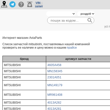
VIN
запит
усі
Интернет-магазин AviaParts
Cписок запчастей mitsubishi, поставляемых нашей компанией
проверить ее наличие и цену можно в нашем
прайсе
бренд
артикул запчасти
MITSUBISHI
4605A458
MITSUBISHI
MN158345
MITSUBISHI
2301A051
MITSUBISHI
MN149179
MITSUBISHI
MR961408
MITSUBISHI
4013A282
MITSUBISHI
4013A281