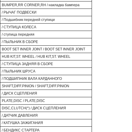
BUMPER,RR CORNER,RH / накладка бампера
/ РЫЧАГ ПОДВЕСКИ
/ Подшибник передней ступици
/ СТУПИЦА КОЛЕСА
/ ступица передняя
/ ПЫЛЬНИК В СБОРЕ
BOOT SET INNER JOINT / BOOT SET INNER JOINT
HUB KIT,ST. WHEEL / HUB KIT,ST. WHEEL
/ СТУПИЦА ЗАДНЯЯ В СБОРЕ
/ ПЫЛЬНИК ШРУСА
/ ПОДШИПНИК ВАЛА КАРДАННОГО
SHAFT,DIFF.PINION / SHAFT,DIFF.PINION
/ ДИСК СЦЕПЛЕНИЯ
PLATE,DISC / PLATE,DISC
DISC,CLUTCH(*) / ДИСК СЦЕПЛЕНИЯ
/ ДАТЧИК ДАВЛЕНИЯ
/ КАТУШКА ЗАЖИГАНИЯ
/ БЕНДИКС СТАРТЕРА