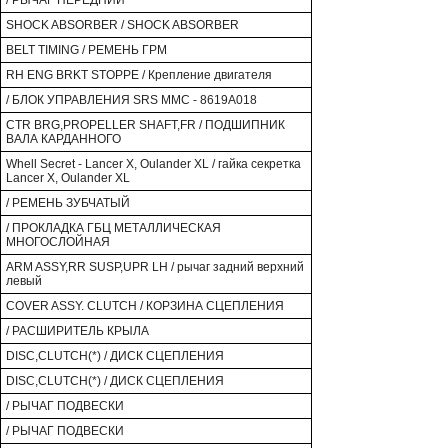
/ РЫЧАГ ПЕРЕДНИЙ
SHOCK ABSORBER / SHOCK ABSORBER
BELT TIMING / РЕМЕНЬ ГРМ
RH ENG BRKT STOPPE / Крепление двигателя
/ БЛОК УПРАВЛЕНИЯ SRS MMC - 8619A018
CTR BRG,PROPELLER SHAFT,FR / ПОДШИПНИК
ВАЛА КАРДАННОГО
Whell Secret - Lancer X, Oulander XL / гайка секретка
Lancer X, Oulander XL
/ РЕМЕНЬ ЗУБЧАТЫЙ
/ ПРОКЛАДКА ГБЦ МЕТАЛЛИЧЕСКАЯ
МНОГОСЛОЙНАЯ
ARM ASSY,RR SUSP,UPR LH / рычаг задний верхний
левый
COVER ASSY. CLUTCH / КОРЗИНА СЦЕПЛЕНИЯ
/ РАСШИРИТЕЛЬ КРЫЛА
DISC,CLUTCH(*) / ДИСК СЦЕПЛЕНИЯ
DISC,CLUTCH(*) / ДИСК СЦЕПЛЕНИЯ
/ РЫЧАГ ПОДВЕСКИ
/ РЫЧАГ ПОДВЕСКИ