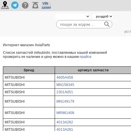
VIN
запит
усі
Интернет-магазин AviaParts
Cписок запчастей mitsubishi, поставляемых нашей компанией
проверить ее наличие и цену можно в нашем
прайсе
бренд
артикул запчасти
MITSUBISHI
4605A458
MITSUBISHI
MN158345
MITSUBISHI
2301A051
MITSUBISHI
MN149179
MITSUBISHI
MR961408
MITSUBISHI
4013A282
MITSUBISHI
4013A281