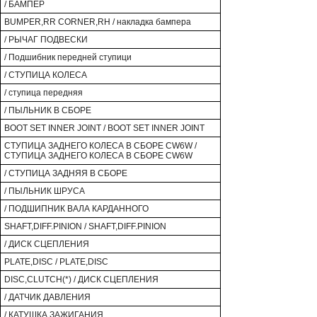
/ БАМПЕР
BUMPER,RR CORNER,RH / накладка бампера
/ РЫЧАГ ПОДВЕСКИ
/ Подшибник передней ступици
/ СТУПИЦА КОЛЕСА
/ ступица передняя
/ ПЫЛЬНИК В СБОРЕ
BOOT SET INNER JOINT / BOOT SET INNER JOINT
СТУПИЦА ЗАДНЕГО КОЛЕСА В СБОРЕ CW6W /
СТУПИЦА ЗАДНЕГО КОЛЕСА В СБОРЕ CW6W
/ СТУПИЦА ЗАДНЯЯ В СБОРЕ
/ ПЫЛЬНИК ШРУСА
/ ПОДШИПНИК ВАЛА КАРДАННОГО
SHAFT,DIFF.PINION / SHAFT,DIFF.PINION
/ ДИСК СЦЕПЛЕНИЯ
PLATE,DISC / PLATE,DISC
DISC,CLUTCH(*) / ДИСК СЦЕПЛЕНИЯ
/ ДАТЧИК ДАВЛЕНИЯ
/ КАТУШКА ЗАЖИГАНИЯ