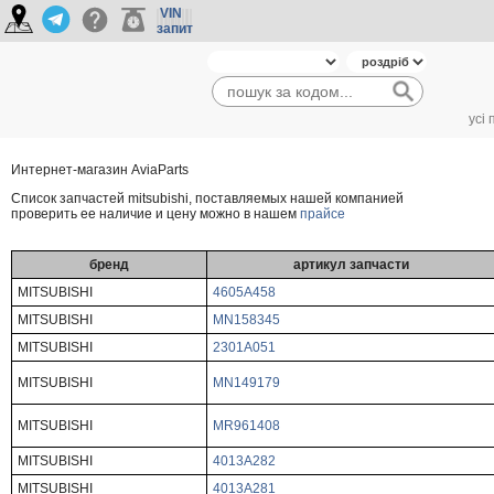
VIN
запит
усі
Интернет-магазин AviaParts
Cписок запчастей mitsubishi, поставляемых нашей компанией
проверить ее наличие и цену можно в нашем
прайсе
бренд
артикул запчасти
MITSUBISHI
4605A458
MITSUBISHI
MN158345
MITSUBISHI
2301A051
MITSUBISHI
MN149179
MITSUBISHI
MR961408
MITSUBISHI
4013A282
MITSUBISHI
4013A281