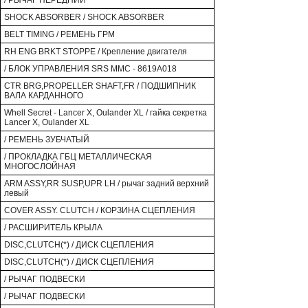
/ РЫЧАГ ПЕРЕДНИЙ
SHOCK ABSORBER / SHOCK ABSORBER
BELT TIMING / РЕМЕНЬ ГРМ
RH ENG BRKT STOPPE / Крепление двигателя
/ БЛОК УПРАВЛЕНИЯ SRS MMC - 8619A018
CTR BRG,PROPELLER SHAFT,FR / ПОДШИПНИК
ВАЛА КАРДАННОГО
Whell Secret - Lancer X, Oulander XL / гайка секретка
Lancer X, Oulander XL
/ РЕМЕНЬ ЗУБЧАТЫЙ
/ ПРОКЛАДКА ГБЦ МЕТАЛЛИЧЕСКАЯ
МНОГОСЛОЙНАЯ
ARM ASSY,RR SUSP,UPR LH / рычаг задний верхний
левый
COVER ASSY. CLUTCH / КОРЗИНА СЦЕПЛЕНИЯ
/ РАСШИРИТЕЛЬ КРЫЛА
DISC,CLUTCH(*) / ДИСК СЦЕПЛЕНИЯ
DISC,CLUTCH(*) / ДИСК СЦЕПЛЕНИЯ
/ РЫЧАГ ПОДВЕСКИ
/ РЫЧАГ ПОДВЕСКИ