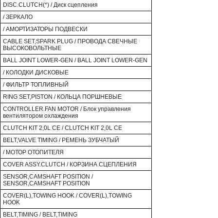
DISC.CLUTCH(*) / Диск сцепления
/ ЗЕРКАЛО
/ АМОРТИЗАТОРЫ ПОДВЕСКИ
CABLE SET,SPARK PLUG / ПРОВОДА СВЕЧНЫЕ
ВЫСОКОВОЛЬТНЫЕ
BALL JOINT LOWER-GEN / BALL JOINT LOWER-GEN
/ КОЛОДКИ ДИСКОВЫЕ
/ ФИЛЬТР ТОПЛИВНЫЙ
RING SET,PISTON / КОЛЬЦА ПОРШНЕВЫЕ
CONTROLLER.FAN MOTOR / Блок управления
вентилятором охлаждения
CLUTCH KIT 2,0L CE / CLUTCH KIT 2,0L CE
BELT,VALVE TIMING / РЕМЕНЬ ЗУБЧАТЫЙ
/ МОТОР ОТОПИТЕЛЯ
COVER ASSY.CLUTCH / КОРЗИНА СЦЕПЛЕНИЯ
SENSOR,CAMSHAFT POSITION /
SENSOR,CAMSHAFT POSITION
COVER(L),TOWING HOOK / COVER(L),TOWING
HOOK
BELT,TIMING / BELT,TIMING