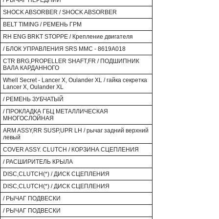
/ РЫЧАГ ПЕРЕДНИЙ
SHOCK ABSORBER / SHOCK ABSORBER
BELT TIMING / РЕМЕНЬ ГРМ
RH ENG BRKT STOPPE / Крепление двигателя
/ БЛОК УПРАВЛЕНИЯ SRS MMC - 8619A018
CTR BRG,PROPELLER SHAFT,FR / ПОДШИПНИК
ВАЛА КАРДАННОГО
Whell Secret - Lancer X, Oulander XL / гайка секретка
Lancer X, Oulander XL
/ РЕМЕНЬ ЗУБЧАТЫЙ
/ ПРОКЛАДКА ГБЦ МЕТАЛЛИЧЕСКАЯ
МНОГОСЛОЙНАЯ
ARM ASSY,RR SUSP,UPR LH / рычаг задний верхний
левый
COVER ASSY. CLUTCH / КОРЗИНА СЦЕПЛЕНИЯ
/ РАСШИРИТЕЛЬ КРЫЛА
DISC,CLUTCH(*) / ДИСК СЦЕПЛЕНИЯ
DISC,CLUTCH(*) / ДИСК СЦЕПЛЕНИЯ
/ РЫЧАГ ПОДВЕСКИ
/ РЫЧАГ ПОДВЕСКИ