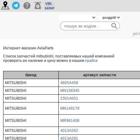
VIN
запит
усі
Интернет-магазин AviaParts
Cписок запчастей mitsubishi, поставляемых нашей компанией
проверить ее наличие и цену можно в нашем
прайсе
бренд
артикул запчасти
MITSUBISHI
4605A458
MITSUBISHI
MN158345
MITSUBISHI
2301A051
MITSUBISHI
MN149179
MITSUBISHI
MR961408
MITSUBISHI
4013A282
MITSUBISHI
4013A281