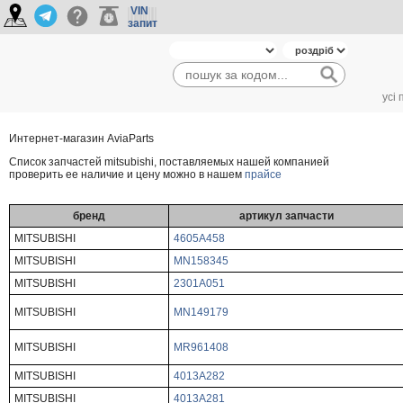
VIN
запит
усі
Интернет-магазин AviaParts
Cписок запчастей mitsubishi, поставляемых нашей компанией
проверить ее наличие и цену можно в нашем
прайсе
бренд
артикул запчасти
MITSUBISHI
4605A458
MITSUBISHI
MN158345
MITSUBISHI
2301A051
MITSUBISHI
MN149179
MITSUBISHI
MR961408
MITSUBISHI
4013A282
MITSUBISHI
4013A281