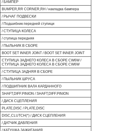
/ БАМПЕР
BUMPER,RR CORNER,RH / накладка бампера
/ РЫЧАГ ПОДВЕСКИ
/ Подшибник передней ступици
/ СТУПИЦА КОЛЕСА
/ ступица передняя
/ ПЫЛЬНИК В СБОРЕ
BOOT SET INNER JOINT / BOOT SET INNER JOINT
СТУПИЦА ЗАДНЕГО КОЛЕСА В СБОРЕ CW6W /
СТУПИЦА ЗАДНЕГО КОЛЕСА В СБОРЕ CW6W
/ СТУПИЦА ЗАДНЯЯ В СБОРЕ
/ ПЫЛЬНИК ШРУСА
/ ПОДШИПНИК ВАЛА КАРДАННОГО
SHAFT,DIFF.PINION / SHAFT,DIFF.PINION
/ ДИСК СЦЕПЛЕНИЯ
PLATE,DISC / PLATE,DISC
DISC,CLUTCH(*) / ДИСК СЦЕПЛЕНИЯ
/ ДАТЧИК ДАВЛЕНИЯ
/ КАТУШКА ЗАЖИГАНИЯ