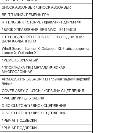
/ РЫЧАГ ПЕРЕДНИЙ
SHOCK ABSORBER / SHOCK ABSORBER
BELT TIMING / РЕМЕНЬ ГРМ
RH ENG BRKT STOPPE / Крепление двигателя
/ БЛОК УПРАВЛЕНИЯ SRS MMC - 8619A018
CTR BRG,PROPELLER SHAFT,FR / ПОДШИПНИК
ВАЛА КАРДАННОГО
Whell Secret - Lancer X, Oulander XL / гайка секретка
Lancer X, Oulander XL
/ РЕМЕНЬ ЗУБЧАТЫЙ
/ ПРОКЛАДКА ГБЦ МЕТАЛЛИЧЕСКАЯ
МНОГОСЛОЙНАЯ
ARM ASSY,RR SUSP,UPR LH / рычаг задний верхний
левый
COVER ASSY. CLUTCH / КОРЗИНА СЦЕПЛЕНИЯ
/ РАСШИРИТЕЛЬ КРЫЛА
DISC,CLUTCH(*) / ДИСК СЦЕПЛЕНИЯ
DISC,CLUTCH(*) / ДИСК СЦЕПЛЕНИЯ
/ РЫЧАГ ПОДВЕСКИ
/ РЫЧАГ ПОДВЕСКИ