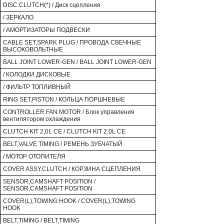
DISC.CLUTCH(*) / Диск сцепления
/ ЗЕРКАЛО
/ АМОРТИЗАТОРЫ ПОДВЕСКИ
CABLE SET,SPARK PLUG / ПРОВОДА СВЕЧНЫЕ
ВЫСОКОВОЛЬТНЫЕ
BALL JOINT LOWER-GEN / BALL JOINT LOWER-GEN
/ КОЛОДКИ ДИСКОВЫЕ
/ ФИЛЬТР ТОПЛИВНЫЙ
RING SET,PISTON / КОЛЬЦА ПОРШНЕВЫЕ
CONTROLLER.FAN MOTOR / Блок управления
вентилятором охлаждения
CLUTCH KIT 2,0L CE / CLUTCH KIT 2,0L CE
BELT,VALVE TIMING / РЕМЕНЬ ЗУБЧАТЫЙ
/ МОТОР ОТОПИТЕЛЯ
COVER ASSY.CLUTCH / КОРЗИНА СЦЕПЛЕНИЯ
SENSOR,CAMSHAFT POSITION /
SENSOR,CAMSHAFT POSITION
COVER(L),TOWING HOOK / COVER(L),TOWING
HOOK
BELT,TIMING / BELT,TIMING