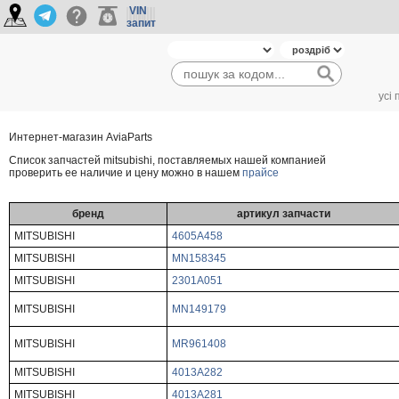
VIN
запит
усі
Интернет-магазин AviaParts
Cписок запчастей mitsubishi, поставляемых нашей компанией
проверить ее наличие и цену можно в нашем
прайсе
бренд
артикул запчасти
MITSUBISHI
4605A458
MITSUBISHI
MN158345
MITSUBISHI
2301A051
MITSUBISHI
MN149179
MITSUBISHI
MR961408
MITSUBISHI
4013A282
MITSUBISHI
4013A281