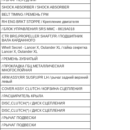
/ РЫЧАГ ПЕРЕДНИЙ
SHOCK ABSORBER / SHOCK ABSORBER
BELT TIMING / РЕМЕНЬ ГРМ
RH ENG BRKT STOPPE / Крепление двигателя
/ БЛОК УПРАВЛЕНИЯ SRS MMC - 8619A018
CTR BRG,PROPELLER SHAFT,FR / ПОДШИПНИК
ВАЛА КАРДАННОГО
Whell Secret - Lancer X, Oulander XL / гайка секретка
Lancer X, Oulander XL
/ РЕМЕНЬ ЗУБЧАТЫЙ
/ ПРОКЛАДКА ГБЦ МЕТАЛЛИЧЕСКАЯ
МНОГОСЛОЙНАЯ
ARM ASSY,RR SUSP,UPR LH / рычаг задний верхний
левый
COVER ASSY. CLUTCH / КОРЗИНА СЦЕПЛЕНИЯ
/ РАСШИРИТЕЛЬ КРЫЛА
DISC,CLUTCH(*) / ДИСК СЦЕПЛЕНИЯ
DISC,CLUTCH(*) / ДИСК СЦЕПЛЕНИЯ
/ РЫЧАГ ПОДВЕСКИ
/ РЫЧАГ ПОДВЕСКИ