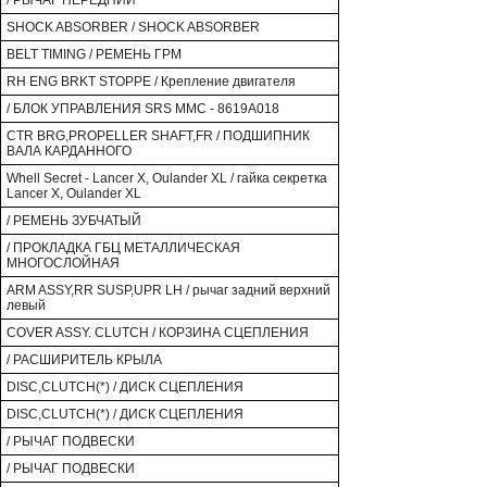
/ РЫЧАГ ПЕРЕДНИЙ
SHOCK ABSORBER / SHOCK ABSORBER
BELT TIMING / РЕМЕНЬ ГРМ
RH ENG BRKT STOPPE / Крепление двигателя
/ БЛОК УПРАВЛЕНИЯ SRS MMC - 8619A018
CTR BRG,PROPELLER SHAFT,FR / ПОДШИПНИК
ВАЛА КАРДАННОГО
Whell Secret - Lancer X, Oulander XL / гайка секретка
Lancer X, Oulander XL
/ РЕМЕНЬ ЗУБЧАТЫЙ
/ ПРОКЛАДКА ГБЦ МЕТАЛЛИЧЕСКАЯ
МНОГОСЛОЙНАЯ
ARM ASSY,RR SUSP,UPR LH / рычаг задний верхний
левый
COVER ASSY. CLUTCH / КОРЗИНА СЦЕПЛЕНИЯ
/ РАСШИРИТЕЛЬ КРЫЛА
DISC,CLUTCH(*) / ДИСК СЦЕПЛЕНИЯ
DISC,CLUTCH(*) / ДИСК СЦЕПЛЕНИЯ
/ РЫЧАГ ПОДВЕСКИ
/ РЫЧАГ ПОДВЕСКИ