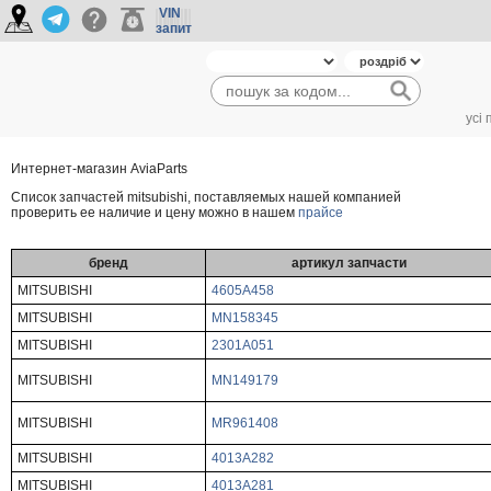
VIN
запит
усі
Интернет-магазин AviaParts
Cписок запчастей mitsubishi, поставляемых нашей компанией
проверить ее наличие и цену можно в нашем
прайсе
бренд
артикул запчасти
MITSUBISHI
4605A458
MITSUBISHI
MN158345
MITSUBISHI
2301A051
MITSUBISHI
MN149179
MITSUBISHI
MR961408
MITSUBISHI
4013A282
MITSUBISHI
4013A281