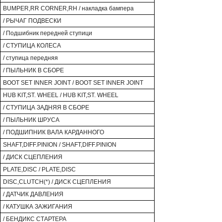
BUMPER,RR CORNER,RH / накладка бампера
/ РЫЧАГ ПОДВЕСКИ
/ Подшибник передней ступици
/ СТУПИЦА КОЛЕСА
/ ступица передняя
/ ПЫЛЬНИК В СБОРЕ
BOOT SET INNER JOINT / BOOT SET INNER JOINT
HUB KIT,ST. WHEEL / HUB KIT,ST. WHEEL
/ СТУПИЦА ЗАДНЯЯ В СБОРЕ
/ ПЫЛЬНИК ШРУСА
/ ПОДШИПНИК ВАЛА КАРДАННОГО
SHAFT,DIFF.PINION / SHAFT,DIFF.PINION
/ ДИСК СЦЕПЛЕНИЯ
PLATE,DISC / PLATE,DISC
DISC,CLUTCH(*) / ДИСК СЦЕПЛЕНИЯ
/ ДАТЧИК ДАВЛЕНИЯ
/ КАТУШКА ЗАЖИГАНИЯ
/ БЕНДИКС СТАРТЕРА