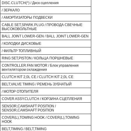
DISC.CLUTCH(*) / Диск сцепления
/ ЗЕРКАЛО
/ АМОРТИЗАТОРЫ ПОДВЕСКИ
CABLE SET,SPARK PLUG / ПРОВОДА СВЕЧНЫЕ
ВЫСОКОВОЛЬТНЫЕ
BALL JOINT LOWER-GEN / BALL JOINT LOWER-GEN
/ КОЛОДКИ ДИСКОВЫЕ
/ ФИЛЬТР ТОПЛИВНЫЙ
RING SET,PISTON / КОЛЬЦА ПОРШНЕВЫЕ
CONTROLLER.FAN MOTOR / Блок управления
вентилятором охлаждения
CLUTCH KIT 2,0L CE / CLUTCH KIT 2,0L CE
BELT,VALVE TIMING / РЕМЕНЬ ЗУБЧАТЫЙ
/ МОТОР ОТОПИТЕЛЯ
COVER ASSY.CLUTCH / КОРЗИНА СЦЕПЛЕНИЯ
SENSOR,CAMSHAFT POSITION /
SENSOR,CAMSHAFT POSITION
COVER(L),TOWING HOOK / COVER(L),TOWING
HOOK
BELT,TIMING / BELT,TIMING