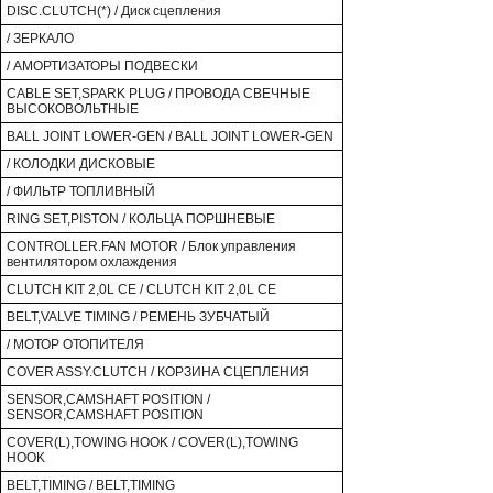
DISC.CLUTCH(*) / Диск сцепления
/ ЗЕРКАЛО
/ АМОРТИЗАТОРЫ ПОДВЕСКИ
CABLE SET,SPARK PLUG / ПРОВОДА СВЕЧНЫЕ
ВЫСОКОВОЛЬТНЫЕ
BALL JOINT LOWER-GEN / BALL JOINT LOWER-GEN
/ КОЛОДКИ ДИСКОВЫЕ
/ ФИЛЬТР ТОПЛИВНЫЙ
RING SET,PISTON / КОЛЬЦА ПОРШНЕВЫЕ
CONTROLLER.FAN MOTOR / Блок управления
вентилятором охлаждения
CLUTCH KIT 2,0L CE / CLUTCH KIT 2,0L CE
BELT,VALVE TIMING / РЕМЕНЬ ЗУБЧАТЫЙ
/ МОТОР ОТОПИТЕЛЯ
COVER ASSY.CLUTCH / КОРЗИНА СЦЕПЛЕНИЯ
SENSOR,CAMSHAFT POSITION /
SENSOR,CAMSHAFT POSITION
COVER(L),TOWING HOOK / COVER(L),TOWING
HOOK
BELT,TIMING / BELT,TIMING