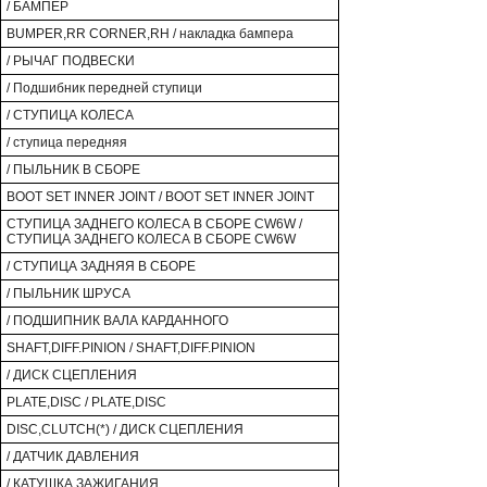
/ БАМПЕР
BUMPER,RR CORNER,RH / накладка бампера
/ РЫЧАГ ПОДВЕСКИ
/ Подшибник передней ступици
/ СТУПИЦА КОЛЕСА
/ ступица передняя
/ ПЫЛЬНИК В СБОРЕ
BOOT SET INNER JOINT / BOOT SET INNER JOINT
СТУПИЦА ЗАДНЕГО КОЛЕСА В СБОРЕ CW6W /
СТУПИЦА ЗАДНЕГО КОЛЕСА В СБОРЕ CW6W
/ СТУПИЦА ЗАДНЯЯ В СБОРЕ
/ ПЫЛЬНИК ШРУСА
/ ПОДШИПНИК ВАЛА КАРДАННОГО
SHAFT,DIFF.PINION / SHAFT,DIFF.PINION
/ ДИСК СЦЕПЛЕНИЯ
PLATE,DISC / PLATE,DISC
DISC,CLUTCH(*) / ДИСК СЦЕПЛЕНИЯ
/ ДАТЧИК ДАВЛЕНИЯ
/ КАТУШКА ЗАЖИГАНИЯ