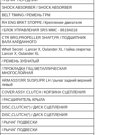
/ РЫЧАГ ПЕРЕДНИЙ
SHOCK ABSORBER / SHOCK ABSORBER
BELT TIMING / РЕМЕНЬ ГРМ
RH ENG BRKT STOPPE / Крепление двигателя
/ БЛОК УПРАВЛЕНИЯ SRS MMC - 8619A018
CTR BRG,PROPELLER SHAFT,FR / ПОДШИПНИК
ВАЛА КАРДАННОГО
Whell Secret - Lancer X, Oulander XL / гайка секретка
Lancer X, Oulander XL
/ РЕМЕНЬ ЗУБЧАТЫЙ
/ ПРОКЛАДКА ГБЦ МЕТАЛЛИЧЕСКАЯ
МНОГОСЛОЙНАЯ
ARM ASSY,RR SUSP,UPR LH / рычаг задний верхний
левый
COVER ASSY. CLUTCH / КОРЗИНА СЦЕПЛЕНИЯ
/ РАСШИРИТЕЛЬ КРЫЛА
DISC,CLUTCH(*) / ДИСК СЦЕПЛЕНИЯ
DISC,CLUTCH(*) / ДИСК СЦЕПЛЕНИЯ
/ РЫЧАГ ПОДВЕСКИ
/ РЫЧАГ ПОДВЕСКИ