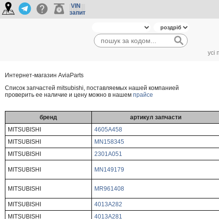
VIN
запит
усі
Интернет-магазин AviaParts
Cписок запчастей mitsubishi, поставляемых нашей компанией
проверить ее наличие и цену можно в нашем
прайсе
бренд
артикул запчасти
MITSUBISHI
4605A458
MITSUBISHI
MN158345
MITSUBISHI
2301A051
MITSUBISHI
MN149179
MITSUBISHI
MR961408
MITSUBISHI
4013A282
MITSUBISHI
4013A281