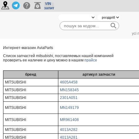
VIN
запит
усі
Интернет-магазин AviaParts
Cписок запчастей mitsubishi, поставляемых нашей компанией
проверить ее наличие и цену можно в нашем
прайсе
бренд
артикул запчасти
MITSUBISHI
4605A458
MITSUBISHI
MN158345
MITSUBISHI
2301A051
MITSUBISHI
MN149179
MITSUBISHI
MR961408
MITSUBISHI
4013A282
MITSUBISHI
4013A281