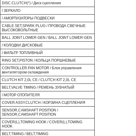
DISC.CLUTCH(*) / Диск сцепления
/ ЗЕРКАЛО
/ АМОРТИЗАТОРЫ ПОДВЕСКИ
CABLE SET,SPARK PLUG / ПРОВОДА СВЕЧНЫЕ
ВЫСОКОВОЛЬТНЫЕ
BALL JOINT LOWER-GEN / BALL JOINT LOWER-GEN
/ КОЛОДКИ ДИСКОВЫЕ
/ ФИЛЬТР ТОПЛИВНЫЙ
RING SET,PISTON / КОЛЬЦА ПОРШНЕВЫЕ
CONTROLLER.FAN MOTOR / Блок управления
вентилятором охлаждения
CLUTCH KIT 2,0L CE / CLUTCH KIT 2,0L CE
BELT,VALVE TIMING / РЕМЕНЬ ЗУБЧАТЫЙ
/ МОТОР ОТОПИТЕЛЯ
COVER ASSY.CLUTCH / КОРЗИНА СЦЕПЛЕНИЯ
SENSOR,CAMSHAFT POSITION /
SENSOR,CAMSHAFT POSITION
COVER(L),TOWING HOOK / COVER(L),TOWING
HOOK
BELT,TIMING / BELT,TIMING