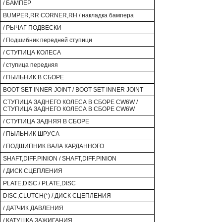
/ БАМПЕР
BUMPER,RR CORNER,RH / накладка бампера
/ РЫЧАГ ПОДВЕСКИ
/ Подшибник передней ступици
/ СТУПИЦА КОЛЕСА
/ ступица передняя
/ ПЫЛЬНИК В СБОРЕ
BOOT SET INNER JOINT / BOOT SET INNER JOINT
СТУПИЦА ЗАДНЕГО КОЛЕСА В СБОРЕ CW6W /
СТУПИЦА ЗАДНЕГО КОЛЕСА В СБОРЕ CW6W
/ СТУПИЦА ЗАДНЯЯ В СБОРЕ
/ ПЫЛЬНИК ШРУСА
/ ПОДШИПНИК ВАЛА КАРДАННОГО
SHAFT,DIFF.PINION / SHAFT,DIFF.PINION
/ ДИСК СЦЕПЛЕНИЯ
PLATE,DISC / PLATE,DISC
DISC,CLUTCH(*) / ДИСК СЦЕПЛЕНИЯ
/ ДАТЧИК ДАВЛЕНИЯ
/ КАТУШКА ЗАЖИГАНИЯ