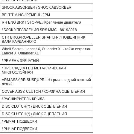
/ РЫЧАГ ПЕРЕДНИЙ
SHOCK ABSORBER / SHOCK ABSORBER
BELT TIMING / РЕМЕНЬ ГРМ
RH ENG BRKT STOPPE / Крепление двигателя
/ БЛОК УПРАВЛЕНИЯ SRS MMC - 8619A018
CTR BRG,PROPELLER SHAFT,FR / ПОДШИПНИК
ВАЛА КАРДАННОГО
Whell Secret - Lancer X, Oulander XL / гайка секретка
Lancer X, Oulander XL
/ РЕМЕНЬ ЗУБЧАТЫЙ
/ ПРОКЛАДКА ГБЦ МЕТАЛЛИЧЕСКАЯ
МНОГОСЛОЙНАЯ
ARM ASSY,RR SUSP,UPR LH / рычаг задний верхний
левый
COVER ASSY. CLUTCH / КОРЗИНА СЦЕПЛЕНИЯ
/ РАСШИРИТЕЛЬ КРЫЛА
DISC,CLUTCH(*) / ДИСК СЦЕПЛЕНИЯ
DISC,CLUTCH(*) / ДИСК СЦЕПЛЕНИЯ
/ РЫЧАГ ПОДВЕСКИ
/ РЫЧАГ ПОДВЕСКИ