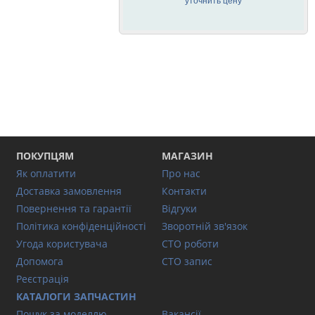
уточнить цену
ПОКУПЦЯМ
МАГАЗИН
Як оплатити
Про нас
Доставка замовлення
Контакти
Повернення та гарантії
Відгуки
Політика конфіденційності
Зворотній зв'язок
Угода користувача
СТО роботи
Допомога
СТО запис
Реєстрація
КАТАЛОГИ ЗАПЧАСТИН
Пошук за моделлю
Вакансії