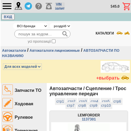
VIN
$
45.0
запит
ВХІД
КАТАЛОГИ
усі пропозиції
/
/
Автокаталоги
Автокаталоги лицензионные
АВТОЗАПЧАСТИ ПО
НАЗВАНИЮ
+выбрать
Автозапчасти / Cцепление / Трос
Запчасти ТО
управление передач
стр1
стр2
стр3
стр4
стр5
стр6
Ходовая
стр7
стр8
стр9
стр10
LEMFORDER
Рулевое
1137301
Тормозная