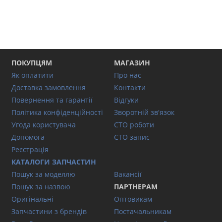
ПОКУПЦЯМ
МАГАЗИН
Як оплатити
Про нас
Доставка замовлення
Контакти
Повернення та гарантії
Відгуки
Політика конфіденційності
Зворотній зв'язок
Угода користувача
СТО роботи
Допомога
СТО запис
Реєстрація
КАТАЛОГИ ЗАПЧАСТИН
Пошук за моделлю
Вакансії
Пошук за назвою
ПАРТНЕРАМ
Оригінальні
Оптовикам
Запчастини з брендів
Постачальникам