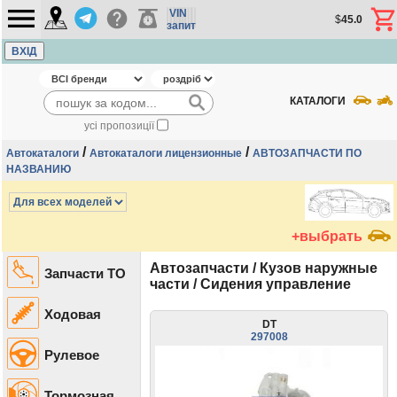
VIN
$
45.0
запит
ВХІД
КАТАЛОГИ
усі пропозиції
/
/
Автокаталоги
Автокаталоги лицензионные
АВТОЗАПЧАСТИ ПО
НАЗВАНИЮ
+выбрать
Автозапчасти / Кузов наружные
Запчасти ТО
части / Сидения управление
Ходовая
DT
297008
Рулевое
Тормозная