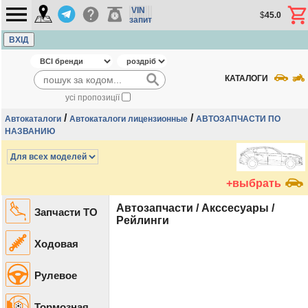
VIN
$
45.0
запит
ВХІД
КАТАЛОГИ
усі пропозиції
/
/
Автокаталоги
Автокаталоги лицензионные
АВТОЗАПЧАСТИ ПО
НАЗВАНИЮ
+выбрать
Автозапчасти / Акссесуары /
Запчасти ТО
Рейлинги
Ходовая
Рулевое
Тормозная