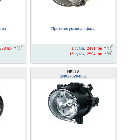
ара
Противотуманная фара
378 грн
1
сутки,
2491 грн
15
суток,
2594 грн
HELLA
1N0270204051