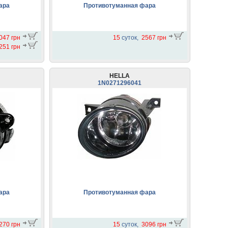
ара
Противотуманная фара
047 грн
15
суток,
2567 грн
251 грн
HELLA
1N0271296041
ара
Противотуманная фара
270 грн
15
суток,
3096 грн