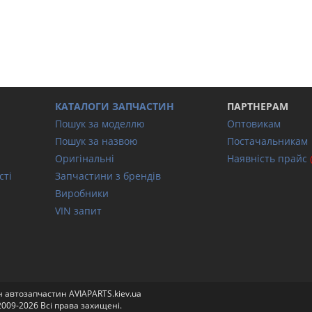
КАТАЛОГИ ЗАПЧАСТИН
ПАРТНЕРАМ
Пошук за моделлю
Оптовикам
Пошук за назвою
Постачальникам
Оригінальні
Наявність прайс
сті
Запчастини з брендів
Виробники
VIN запит
 автозапчастин AVIAPARTS.kiev.ua
2009-2026 Всi права захищені.