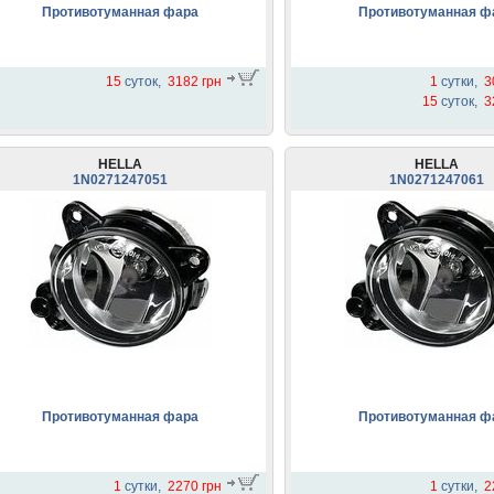
Противотуманная фара
Противотуманная ф
15
суток,
3182 грн
1
сутки,
3
15
суток,
3
HELLA
HELLA
1N0271247051
1N0271247061
Противотуманная фара
Противотуманная ф
1
сутки,
2270 грн
1
сутки,
2