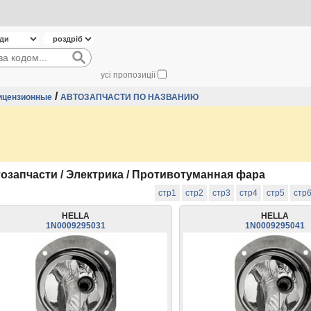
усі пропозиції
/
ицензионные
АВТОЗАПЧАСТИ ПО НАЗВАНИЮ
озапчасти / Электрика / Противотуманная фара
стр1
стр2
стр3
стр4
стр5
стр
HELLA
HELLA
1N0009295031
1N0009295041