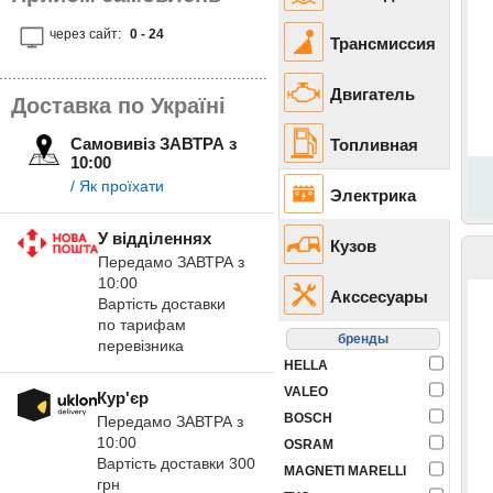
через сайт:
0 - 24
Трансмиссия
Двигатель
Доставка по Україні
Самовивіз ЗАВТРА з
Топливная
10:00
/ Як проїхати
Электрика
У відділеннях
Кузов
Передамо ЗАВТРА з
10:00
Акссесуары
Вартість доставки
по тарифам
перевізника
HELLA
VALEO
Кур'єр
BOSCH
Передамо ЗАВТРА з
10:00
OSRAM
Вартість доставки 300
MAGNETI MARELLI
грн