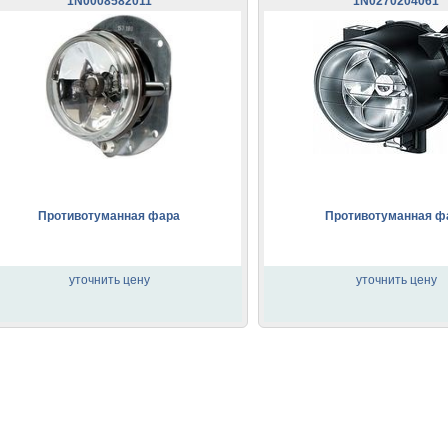
1N0008582011
1N0270204061
Противотуманная фара
Противотуманная ф
уточнить цену
уточнить цену