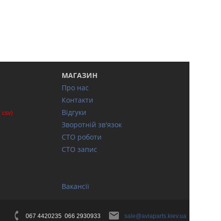
МАГАЗИН
Про нас
Контакти
Відгуки
( csv)
Зворотній зв'язок
СТО роботи
СТО запис
Вакансії
067 4420235 066 2930933
sale@aviaparts.kiev.ua