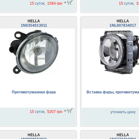
15
суток,
1584 грн
15
суток,
3
HELLA
HELLA
1N0354013011
1NL007834017
Противотуманная фара
Вставка фары, противотум
15
суток,
5207 грн
уточнить цену
HELLA
HELLA