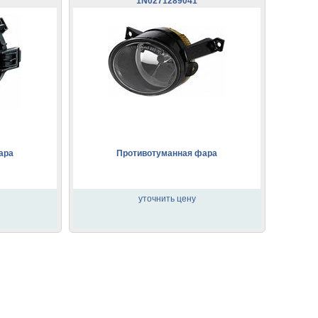
1N0271289041
ара
Противотуманная фара
уточнить цену