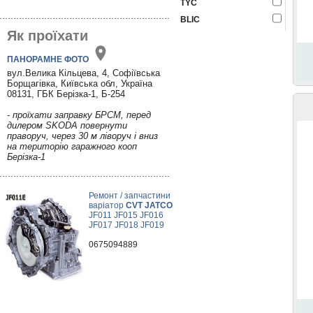
TYC
BLIC
Як проїхати
ПАНОРАМНЕ ФОТО
вул.Велика Кільцева, 4, Софіївська
Борщагівка, Київська обл, Україна
08131, ГБК Берізка-1, Б-254
- проїхати заправку БРСМ, перед
дилером SKODA повернути
праворуч, через 30 м ліворуч і вниз
на територію гаражного кооп
Берізка-1
Ремонт / запчастини
варіатор
CVT JATCO
JF011 JF015 JF016
JF017 JF018 JF019
0675094889