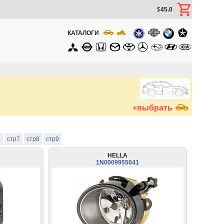
$
45.0
КАТАЛОГИ
+выбрать
6
стр7
стр8
стр9
HELLA
1N0009955041