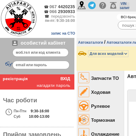
VIN
067
4420235
☎
запит
066
2930933
☎
передзвоніть
☎
пн-пт: 9:30-16:00
запис на СТО
/
особистий кабінет
Автокаталоги
Автокаталоги л
👓
Авт
Запчасти ТО
реєістрація
ВХІД
нагадати пароль
Ходовая
Час роботи
Рулевое
Пн-Птн
9:30-16:00
Суб
10:00-13:00
Тормозная
Прийом замовлень
Охлаждение