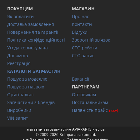
ПОКУПЦЯМ
МАГАЗИН
Як оплатити
Про нас
Доставка замовлення
Контакти
Повернення та гарантії
Відгуки
Політика конфіденційності
Зворотній зв'язок
Угода користувача
СТО роботи
Допомога
СТО запис
Реєстрація
КАТАЛОГИ ЗАПЧАСТИН
Пошук за моделлю
Вакансії
Пошук за назвою
ПАРТНЕРАМ
Оригінальні
Оптовикам
Запчастини з брендів
Постачальникам
Виробники
Наявність прайс
( csv)
VIN запит
магазин автозапчастин AVIAPARTS.kiev.ua
© 2009-2026 Всi права захищені.
вул.Велика Кільцева, 4. Софіївська Борщагівка,