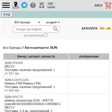
VIN
$
45.0
запит
ВХІД
КАТАЛОГИ
усі пропозиції
/ Автозапчасти SUN
Все Бренды
бренд / артикул запчасти
изображение
SUN
5PK900
BELT,V
Поставка: наличие предложений: 1
от 557 грн
SUN
A343YU100
Ремень ГРМ Ремень ГРМ
Поставка: наличие предложений: 1
от 642 грн
SUN
4PK775
ремень генератора SUN - 4PK775
(зам.MD301833/MD334464) CARISMA 1
BELT,V
Поставка: 1-3 дн. предложений: 1