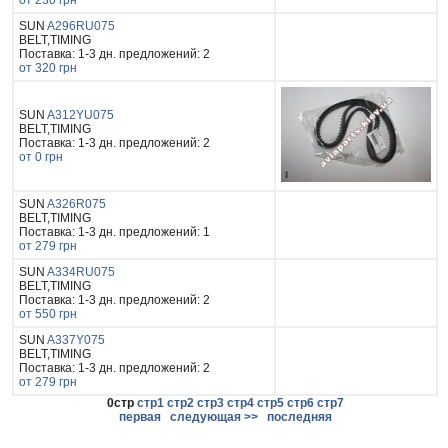
от 230 грн
SUN
A296RU075
BELT,TIMING
Поставка: 1-3 дн. предложений: 2
от 320 грн
SUN
A312YU075
BELT,TIMING
Поставка: 1-3 дн. предложений: 2
от 0 грн
SUN
A326R075
BELT,TIMING
Поставка: 1-3 дн. предложений: 1
от 279 грн
SUN
A334RU075
BELT,TIMING
Поставка: 1-3 дн. предложений: 2
от 550 грн
SUN
A337Y075
BELT,TIMING
Поставка: 1-3 дн. предложений: 2
от 279 грн
0стр
стр1
стр2
стр3
стр4
стр5
стр6
стр7
первая
следующая >>
последняя