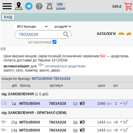
VIN
$
45.0
запит
ВХІД
КАТАЛОГИ
усі пропозиції
US
Ціни вказані кінцеві, окрім позицій позначених червоним
$/кг
— додаткова
оплата доставки до України 10 USD/кг
великогабарит
для
оплачуються додатково
(капот, скло, бампер, крило, двері..
пошук по бренду:
MITSUBISHI 7803A028
діб
бренд
артикул
ціна
шт
під ЗАМОВЛЕННЯ
(1-5 діб)
1
д
MITSUBISHI
7803A028
1066
грн
1
під ЗАМОВЛЕННЯ - ОРИГІНАЛ (OEM)
15
д
MITSUBISHI
7803A028
1444
грн
>6
14
д
MITSUBISHI
7803A028
1444
грн
>6