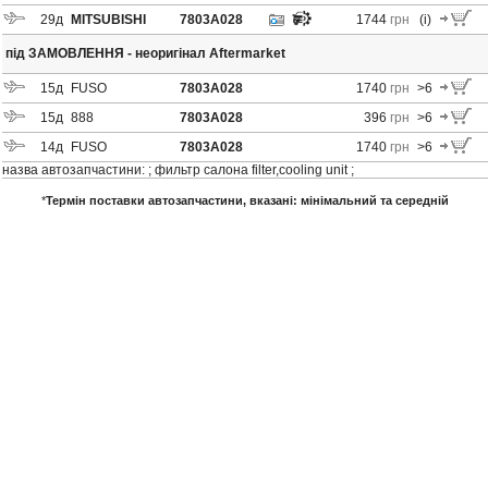
29
д
MITSUBISHI
7803A028
1744
грн
(i)
під ЗАМОВЛЕННЯ - неоригінал Aftermarket
15
д
FUSO
7803A028
1740
грн
>6
15
д
888
7803A028
396
грн
>6
14
д
FUSO
7803A028
1740
грн
>6
назва автозапчастини: ; фильтр салона filter,cooling unit ;
*
Термін поставки автозапчастини, вказані
: мінімальний та середній