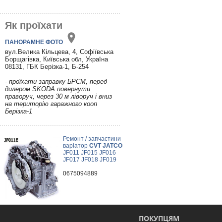
Як проїхати
ПАНОРАМНЕ ФОТО
вул.Велика Кільцева, 4, Софіївська
Борщагівка, Київська обл, Україна
08131, ГБК Берізка-1, Б-254
- проїхати заправку БРСМ, перед
дилером SKODA повернути
праворуч, через 30 м ліворуч і вниз
на територію гаражного кооп
Берізка-1
Ремонт / запчастини
варіатор
CVT JATCO
JF011 JF015 JF016
JF017 JF018 JF019
0675094889
ПОКУПЦЯМ