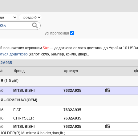
усі пропозиції
ицій позначених червоним
$/кг
— додаткова оплата доставки до України 10 USD/к
ться додатково
(капот, скло, бампер, крило, двері..
32A935
мін
бренд
артикул
ці
НЯ
(1-5 діб)
д
іб
MITSUBISHI
7632A935
Я - ОРИГІНАЛ (OEM)
д
іб
FIAT
7632A935
д
іб
CHRYSLER
7632A935
д
іб
MITSUBISHI
7632A935
OLDER(R),MI mirror & holder,door,lh ;