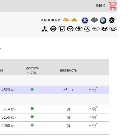
$
45.0
КАТАЛОГИ
г
доступ-
на
наявність
ність
4523
грн
>6
шт
3514
грн
(i)
3155
грн
(i)
5080
грн
(i)