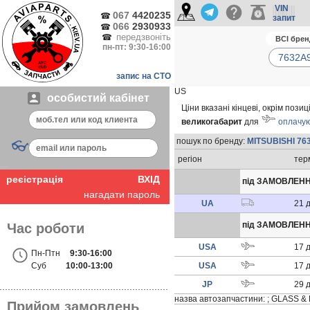
VIN
067
4420235
☎
запит
066
2930933
☎
передзвоніть
☎
пн-пт: 9:30-16:00
запис на СТО
US
особистий кабінет
Ціни вказані кінцеві, окрім поз
великогабарит
для
оплачую
пошук по бренду:
MITSUBISHI 76
👓
регіон
тер
реєістрація
ВХІД
під ЗАМОВЛЕН
нагадати пароль
UA
21
під ЗАМОВЛЕНН
Час роботи
USA
17
Пн-Птн
9:30-16:00
Суб
10:00-13:00
USA
17
JP
29
назва автозапчастини: ; GLASS & H
Прийом замовлень